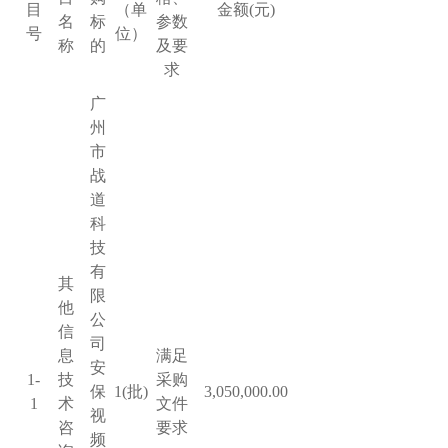
目
（单
金额
(元)
名
标
参数
号
位）
称
的
及要
求
广
州
市
战
道
科
技
有
其
限
他
公
信
司
息
满足
安
1-
技
采购
保
1(
批
)
3,050,000.00
1
术
文件
视
咨
要求
频