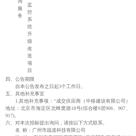
询
监
服
控
务
系
统
升
级
改
造
项
目
四
、公告期限
自本公告发布之日起
3
个工作日。
五
、其他补充事宜
1.其他补充事项：“成交供应商（
中移建设有限公司
）
地址：
北京市海淀区北蜂窝路
18号(综合楼9层906、907、
917)。
六
、
对本次招标
提出询问，请按以下方式联系。
名
称：
广州市战道科技有限公司