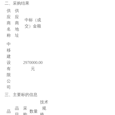
二
、采购结果
供
供
应
应
中标（成
商
商
交）金额
名
地
称
址
中
移
建
设
2970000.00
有
元
限
公
司
三
、主要标的信息
技术
品
采
规
品
数量
目
购
格、